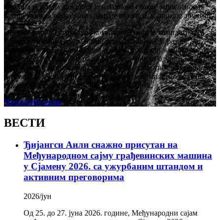
Аилина основна вредност је неговање сваког запосленог и
купца, понуда обострано корисне стране и допринос друштву.
Организациона структура компаније Аили је комплетна, са
професионалним одељењима за истраживање и развој,
техничким одељењима, одељењем за контролу квалитета,
одељењем продаје које ради 24 сата дневно и одељењем за
постпродају, искусним радницима. Аили ће увек размишљати
о томе шта купци мисле, пружајући вам комплетно решење,
тако да можете куповати без икаквих брига.
Прочитајте више
ВЕСТИ
Ђијангси Аили снажно присутан на
Међународном сајму грађевинских машина
у Сјамену 2026. са ужурбаним штандом и
активним преговорима
2026/јун
Од 25. до 27. јуна 2026. године, Међународни сајам