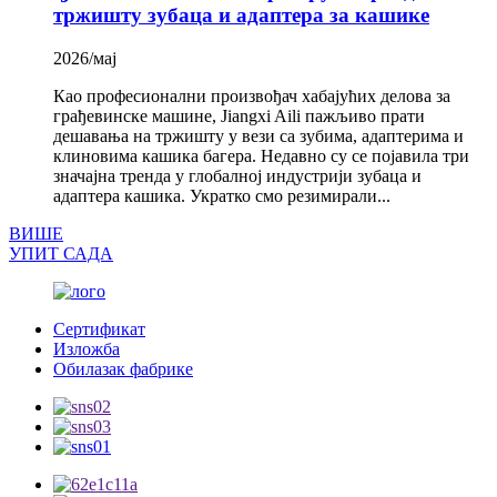
тржишту зубаца и адаптера за кашике
2026/мај
Као професионални произвођач хабајућих делова за
грађевинске машине, Jiangxi Aili пажљиво прати
дешавања на тржишту у вези са зубима, адаптерима и
клиновима кашика багера. Недавно су се појавила три
значајна тренда у глобалној индустрији зубаца и
адаптера кашика. Укратко смо резимирали...
ВИШЕ
УПИТ САДА
Сертификат
Изложба
Обилазак фабрике