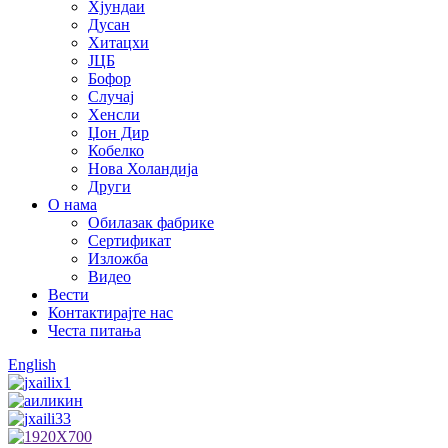
Хјундаи
Дусан
Хитацхи
ЈЦБ
Бофор
Случај
Хенсли
Џон Дир
Кобелко
Нова Холандија
Други
О нама
Обилазак фабрике
Сертификат
Изложба
Видео
Вести
Контактирајте нас
Честа питања
English