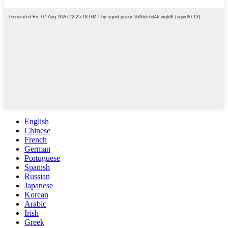
English
Chinese
French
German
Portuguese
Spanish
Russian
Japanese
Korean
Arabic
Irish
Greek