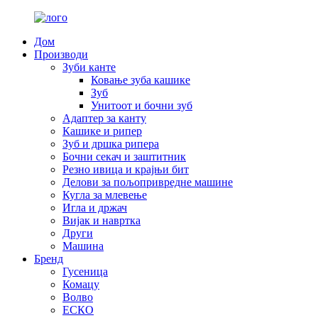
Дом
Производи
Зуби канте
Ковање зуба кашике
Зуб
Унитоот и бочни зуб
Адаптер за канту
Кашике и рипер
Зуб и дршка рипера
Бочни секач и заштитник
Резно ивица и крајњи бит
Делови за пољопривредне машине
Кугла за млевење
Игла и држач
Вијак и навртка
Други
Машина
Бренд
Гусеница
Комацу
Волво
ЕСКО