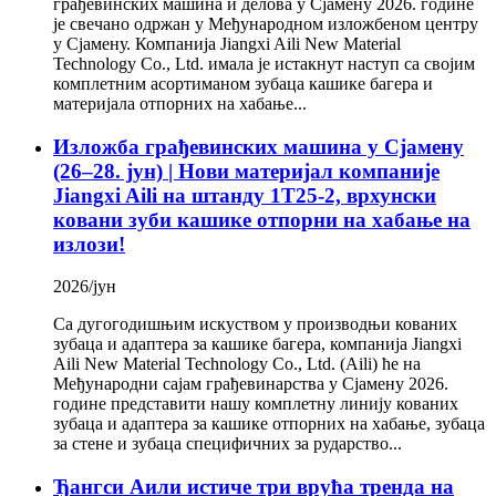
грађевинских машина и делова у Сјамену 2026. године
је свечано одржан у Међународном изложбеном центру
у Сјамену. Компанија Jiangxi Aili New Material
Technology Co., Ltd. имала је истакнут наступ са својим
комплетним асортиманом зубаца кашике багера и
материјала отпорних на хабање...
Изложба грађевинских машина у Сјамену
(26–28. јун) | Нови материјал компаније
Jiangxi Aili на штанду 1T25-2, врхунски
ковани зуби кашике отпорни на хабање на
излози!
2026/јун
Са дугогодишњим искуством у производњи кованих
зубаца и адаптера за кашике багера, компанија Jiangxi
Aili New Material Technology Co., Ltd. (Aili) ће на
Међународни сајам грађевинарства у Сјамену 2026.
године представити нашу комплетну линију кованих
зубаца и адаптера за кашике отпорних на хабање, зубаца
за стене и зубаца специфичних за рударство...
Ђангси Аили истиче три врућа тренда на