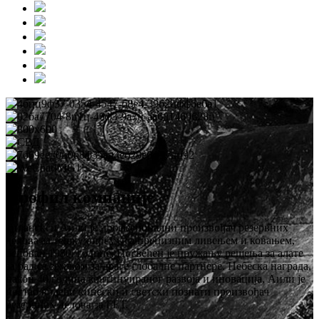
Профил компаније
Ђијангкси Аили је професионални произвођач резервних
делова за тешку опрему са прецизним ливењем и ковањем,
основан 1980. године. Посвећен је пружању решења за алате
за рад са земљом за драге глобалне партнере. Небеска награда,
након 40 година континуираног развоја и иновација, Аили је
постао водећи кинески и светски познати произвођач
резервних делова за ГЕТ.